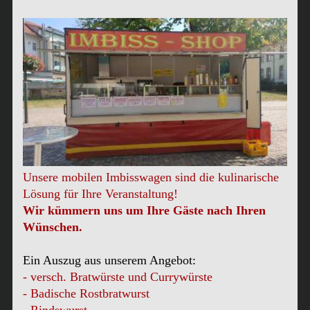
Unsere mobilen Imbisswagen sind die kulinarische
Lösung für Ihre Veranstaltung!
Wir kümmern uns um Ihre Gäste nach Ihren
Wünschen.
Ein Auszug aus unserem Angebot:
- versch. Bratwürste und Currywürste
- Badische Rostbratwurst
- Rindswurst