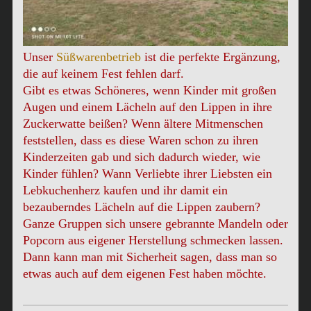
Unser
Süßwarenbetrieb
ist die perfekte Ergänzung,
die auf keinem Fest fehlen darf.
Gibt es etwas Schöneres, wenn Kinder mit großen
Augen und einem Lächeln auf den Lippen in ihre
Zuckerwatte beißen? Wenn ältere Mitmenschen
feststellen, dass es diese Waren schon zu ihren
Kinderzeiten gab und sich dadurch wieder, wie
Kinder fühlen? Wann Verliebte ihrer Liebsten ein
Lebkuchenherz kaufen und ihr damit ein
bezauberndes Lächeln auf die Lippen zaubern?
Ganze Gruppen sich unsere gebrannte Mandeln oder
Popcorn aus eigener Herstellung schmecken lassen.
Dann kann man mit Sicherheit sagen, dass man so
etwas auch auf dem eigenen Fest haben möchte.